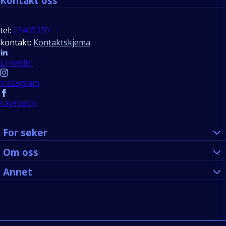
Kontakt oss
tel:
22405370
kontakt:
Kontaktskjema
Follow us
LinkedIn
Instagram
Facebook
For søker
Om oss
Annet