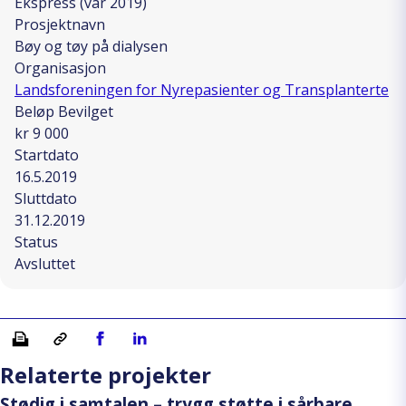
Ekspress (vår 2019)
Prosjektnavn
Bøy og tøy på dialysen
Organisasjon
Landsforeningen for Nyrepasienter og Transplanterte
Beløp Bevilget
kr 9 000
Startdato
16.5.2019
Sluttdato
31.12.2019
Status
Avsluttet
Skriv ut
Kopiera länk
Del på Facebook
Del på Linkedin
Relaterte projekter
Stødig i samtalen – trygg støtte i sårbare