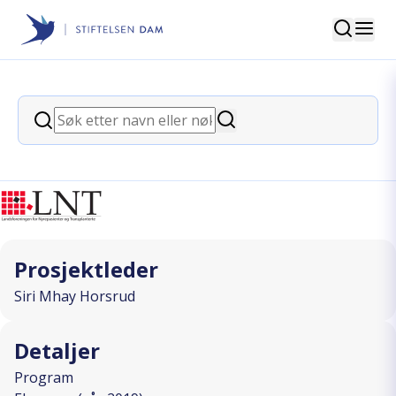
Søk
Stiftelsen Dam
back
Søk
Bøy og tøy på dialysen
Søk
I SAMARBEID MED
Prosjektleder
Siri Mhay Horsrud
Detaljer
Program