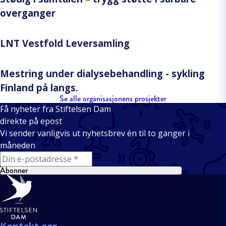
overganger
LNT Vestfold Leversamling
Mestring under dialysebehandling - sykling
Finland på langs.
Se alle organisasjonens prosjekter
Få nyheter fra Stiftelsen Dam
direkte på epost
Vi sender vanligvis ut nyhetsbrev én til to ganger i
måneden
E-mail
Abonner
Bunntekst