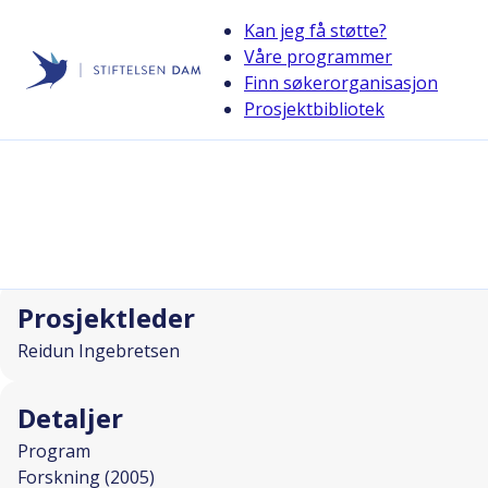
Kan jeg få støtte?
Våre programmer
Finn søkerorganisasjon
Stiftelsen Dam
Prosjektbibliotek
back
Brå omveltning midt i livet
I SAMARBEID MED
Prosjektleder
Reidun Ingebretsen
Detaljer
Program
Forskning (2005)