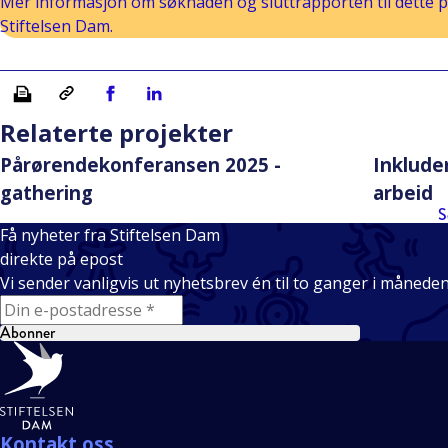
Mer informasjon om søknaden og sluttrapporten til dette pr
Stiftelsen Dam.
Skriv ut
Kopiera länk
Del på Facebook
Del på Linkedin
Relaterte projekter
Pårørendekonferansen 2025 -
Inkluder
gathering
arbeid
S
Få nyheter fra Stiftelsen Dam
direkte på epost
Vi sender vanligvis ut nyhetsbrev én til to ganger i månede
E-mail
Abonner
Bunntekst
Kontakt oss