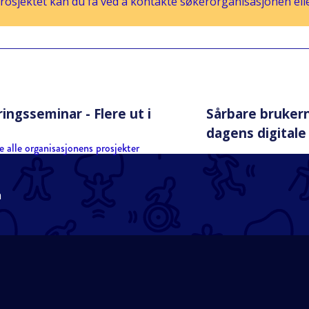
osjektet kan du få ved å kontakte søkerorganisasjonen eller
ingsseminar - Flere ut i
Sårbare bruker
dagens digitale
e alle organisasjonens prosjekter
n