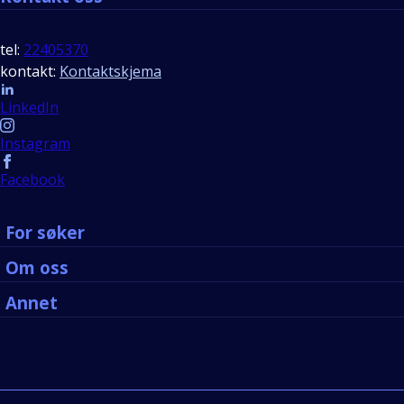
tel:
22405370
kontakt:
Kontaktskjema
Follow us
LinkedIn
Instagram
Facebook
For søker
Om oss
Annet