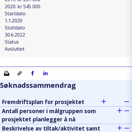
2020: kr 545 000
Startdato
1.1.2020
Sluttdato
30.6.2022
Status
Avsluttet
Skriv ut
Kopiera länk
Del på Facebook
Del på Linkedin
Søknadssammendrag
Fremdriftsplan for prosjektet
Antall personer i målgruppen som
prosjektet planlegger å nå
Beskrivelse av tiltak/aktivitet samt