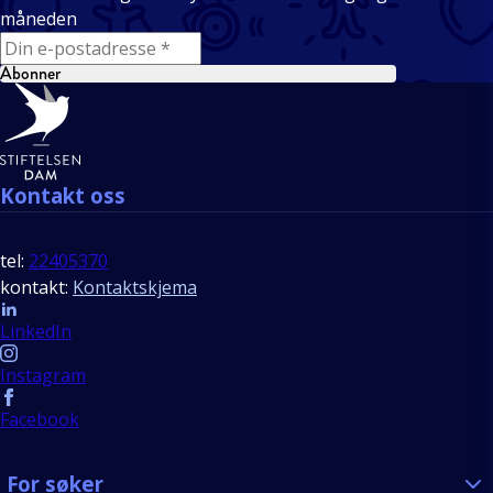
måneden
E-mail
Abonner
Bunntekst
Kontakt oss
tel:
22405370
kontakt:
Kontaktskjema
Follow us
LinkedIn
Instagram
Facebook
For søker