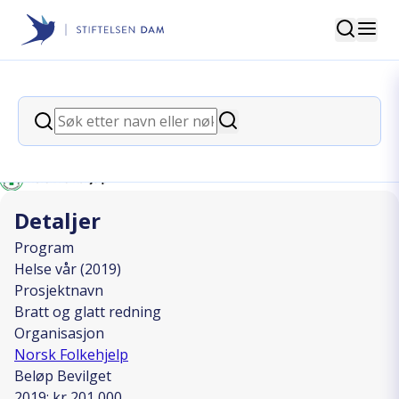
Søk
Stiftelsen Dam
back
Søk
Bratt og glatt redning
Søk
I SAMARBEID MED
Detaljer
Program
Helse vår (2019)
Prosjektnavn
Bratt og glatt redning
Organisasjon
Norsk Folkehjelp
Beløp Bevilget
2019: kr 201 000