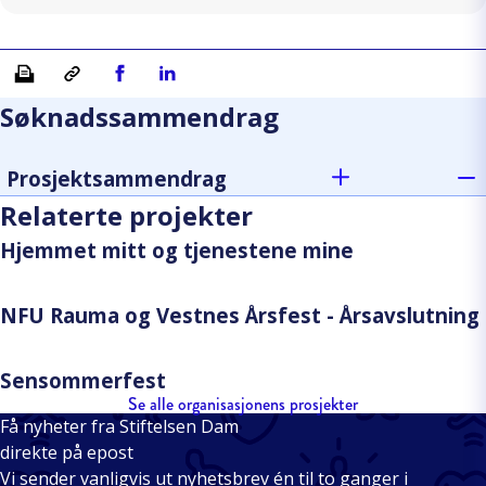
Skriv ut
Kopiera länk
Del på Facebook
Del på Linkedin
Søknadssammendrag
Prosjektsammendrag
Relaterte projekter
Hjemmet mitt og tjenestene mine
NFU Rauma og Vestnes Årsfest - Årsavslutning
Sensommerfest
Se alle organisasjonens prosjekter
Få nyheter fra Stiftelsen Dam
direkte på epost
Vi sender vanligvis ut nyhetsbrev én til to ganger i