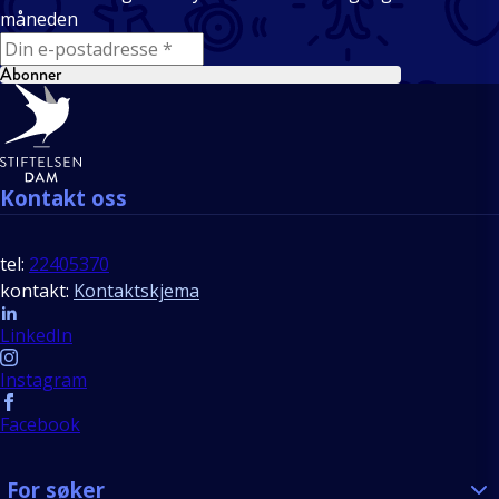
måneden
E-mail
Abonner
Bunntekst
Kontakt oss
tel:
22405370
kontakt:
Kontaktskjema
Follow us
LinkedIn
Instagram
Facebook
For søker