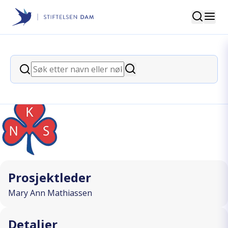
Søk
Stiftelsen Dam
back
Søk
Byggeklossen
Søk
I SAMARBEID MED
Prosjektleder
Mary Ann Mathiassen
Detaljer