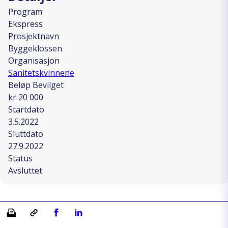
Program
Ekspress
Prosjektnavn
Byggeklossen
Organisasjon
Sanitetskvinnene
Beløp Bevilget
kr 20 000
Startdato
3.5.2022
Sluttdato
27.9.2022
Status
Avsluttet
Skriv ut
Kopiera länk
Del på Facebook
Del på Linkedin