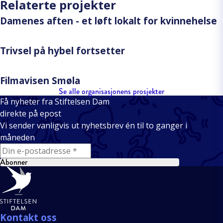
Relaterte projekter
Damenes aften - et løft lokalt for kvinnehelse
Trivsel på hybel fortsetter
Filmavisen Smøla
Se alle organisasjonens prosjekter
Få nyheter fra Stiftelsen Dam
direkte på epost
Vi sender vanligvis ut nyhetsbrev én til to ganger i
måneden
E-mail
Abonner
Bunntekst
Kontakt oss