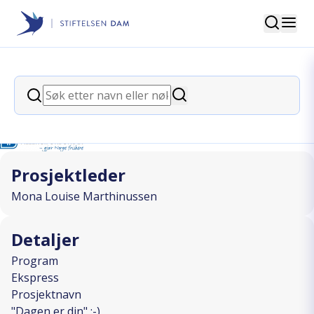
Søk
Stiftelsen Dam
back
Søk
"Dagen er din" :-)
Søk
I SAMARBEID MED
Prosjektleder
Mona Louise Marthinussen
Detaljer
Program
Ekspress
Prosjektnavn
"Dagen er din" :-)