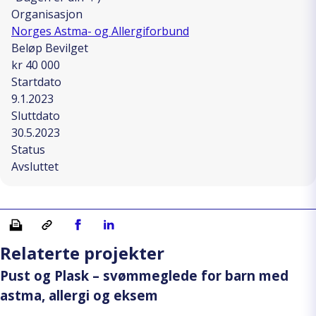
Organisasjon
Norges Astma- og Allergiforbund
Beløp Bevilget
kr 40 000
Startdato
9.1.2023
Sluttdato
30.5.2023
Status
Avsluttet
Skriv ut
Kopiera länk
Del på Facebook
Del på Linkedin
Relaterte projekter
Pust og Plask – svømmeglede for barn med
astma, allergi og eksem