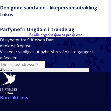
Den gode samtalen - likepersonsutvikling i
fokus
Parfymefri Ungdom i Trøndelag
Se alle organisasjonens prosjekter
Få nyheter fra Stiftelsen Dam
direkte på epost
Vi sender vanligvis ut nyhetsbrev én til to ganger i
måneden
E-mail
Abonner
Bunntekst
Kontakt oss