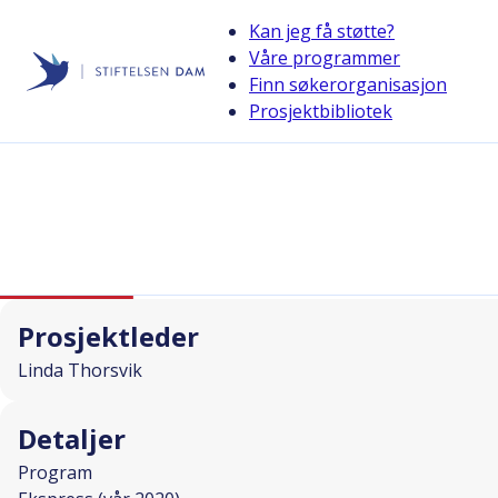
Kan jeg få støtte?
Våre programmer
Finn søkerorganisasjon
Stiftelsen Dam
Prosjektbibliotek
back
Demens og aktiviteskafe
I SAMARBEID MED
Prosjektleder
Linda Thorsvik
Detaljer
Program