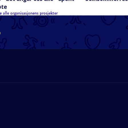
øte
e alle organisasjonens prosjekter
n