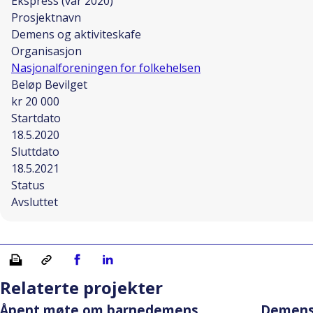
Ekspress (vår 2020)
Prosjektnavn
Demens og aktiviteskafe
Organisasjon
Nasjonalforeningen for folkehelsen
Beløp Bevilget
kr 20 000
Startdato
18.5.2020
Sluttdato
18.5.2021
Status
Avsluttet
Skriv ut
Kopiera länk
Del på Facebook
Del på Linkedin
Relaterte projekter
Åpent møte om barnedemens
Demens 