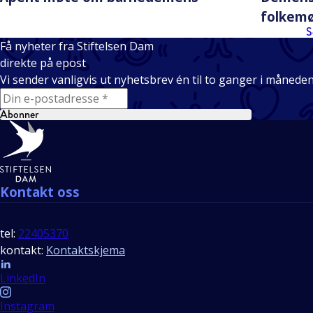
folkem
S
Få nyheter fra Stiftelsen Dam
direkte på epost
Vi sender vanligvis ut nyhetsbrev én til to ganger i månede
E-mail
Abonner
Bunntekst
Kontakt oss
tel:
22405370
kontakt:
Kontaktskjema
Follow us
LinkedIn
Instagram