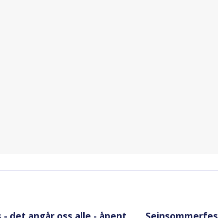
- det angår oss alle - åpent
Seinsommerfest 