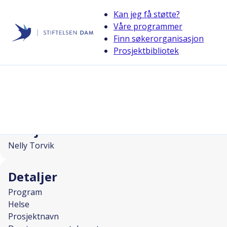
Kan jeg få støtte?
Våre programmer
Finn søkerorganisasjon
Stiftelsen Dam
Prosjektbibliotek
back
Den trygge samtalepartneren
I SAMARBEID MED
Prosjektleder
Nelly Torvik
Detaljer
Program
Helse
Prosjektnavn