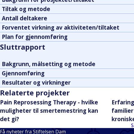
Tiltak og metode
Antall deltakere
Forventet virkning av aktiviteten/tiltaket
Plan for gjennomføring
Sluttrapport
Bakgrunn, målsetting og metode
Gjennomføring
Resultater og virkninger
Relaterte projekter
Pain Reprosessing Therapy - hvilke
Erfarin
muligheter til smertemestring kan
familie
det gi?
kronisk
S
Få nyheter fra Stiftelsen Dam