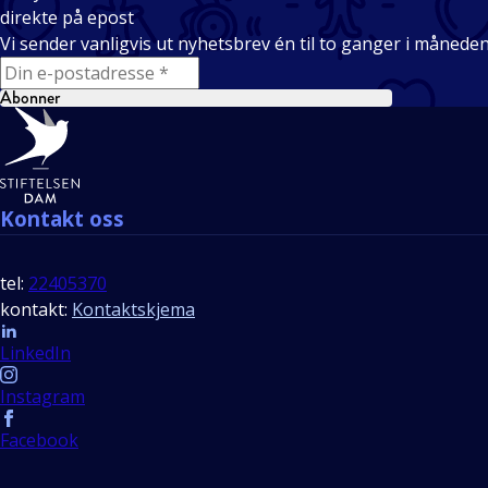
direkte på epost
Vi sender vanligvis ut nyhetsbrev én til to ganger i månede
E-mail
Abonner
Bunntekst
Kontakt oss
tel:
22405370
kontakt:
Kontaktskjema
Follow us
LinkedIn
Instagram
Facebook