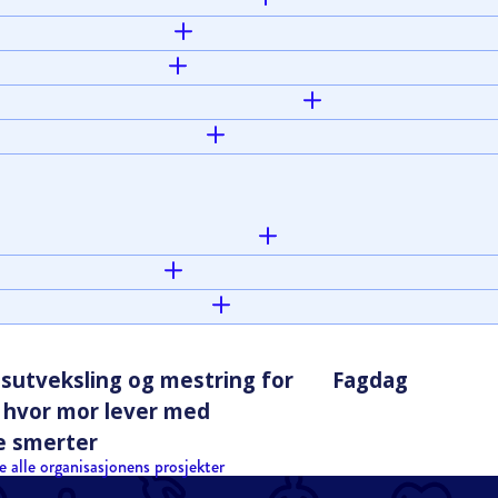
gsutveksling og mestring for
Fagdag
r hvor mor lever med
e smerter
e alle organisasjonens prosjekter