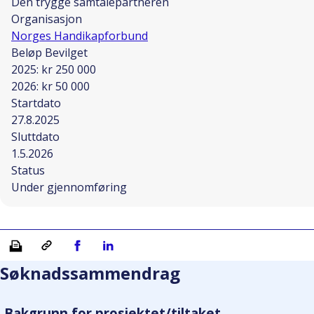
Den trygge samtalepartneren
Organisasjon
Norges Handikapforbund
Beløp Bevilget
2025: kr 250 000
2026: kr 50 000
Startdato
27.8.2025
Sluttdato
1.5.2026
Status
Under gjennomføring
Skriv ut
Kopiera länk
Del på Facebook
Del på Linkedin
Søknadssammendrag
Bakgrunn for prosjektet/tiltaket