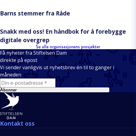
Barns stemmer fra Råde
Snakk med oss! En håndbok for å forebygge
digitale overgrep
Se alle organisasjonens prosjekter
Få nyheter fra Stiftelsen Dam
direkte på epost
Vi sender vanligvis ut nyhetsbrev én til to ganger i
måneden
E-mail
Abonner
Bunntekst
Kontakt oss