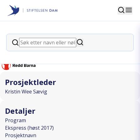
Søk
Stiftelsen Dam
back
Søk
Det viktigste er å få leke!
Søk
I SAMARBEID MED
Prosjektleder
Kristin Wee Sævig
Detaljer
Program
Ekspress (høst 2017)
Prosjektnavn