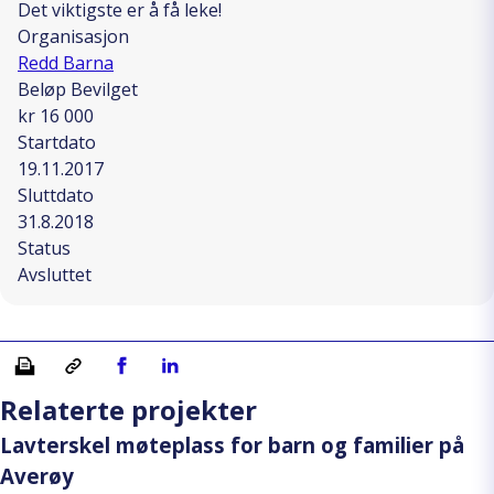
Det viktigste er å få leke!
Organisasjon
Redd Barna
Beløp Bevilget
kr 16 000
Startdato
19.11.2017
Sluttdato
31.8.2018
Status
Avsluttet
Skriv ut
Kopiera länk
Del på Facebook
Del på Linkedin
Relaterte projekter
Lavterskel møteplass for barn og familier på
Averøy