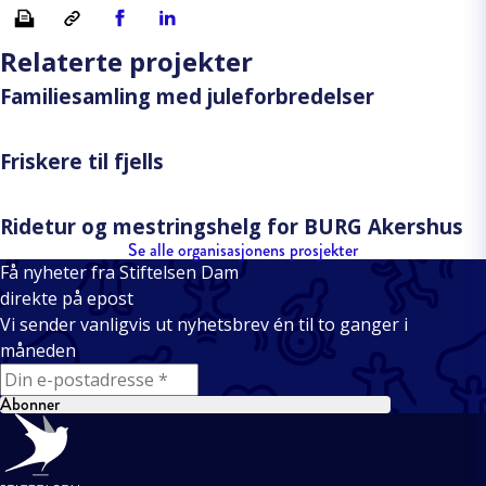
Skriv ut
Kopiera länk
Del på Facebook
Del på Linkedin
Relaterte projekter
Familiesamling med juleforbredelser
Friskere til fjells
Ridetur og mestringshelg for BURG Akershus
Se alle organisasjonens prosjekter
Få nyheter fra Stiftelsen Dam
direkte på epost
Vi sender vanligvis ut nyhetsbrev én til to ganger i
måneden
E-mail
Abonner
Bunntekst