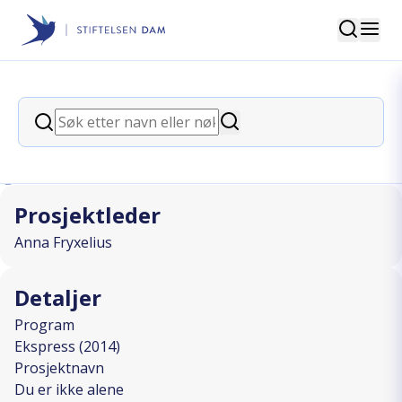
Søk
Stiftelsen Dam
back
Søk
Du er ikke alene
Søk
I SAMARBEID MED
Prosjektleder
Anna Fryxelius
Detaljer
Program
Ekspress (2014)
Prosjektnavn
Du er ikke alene