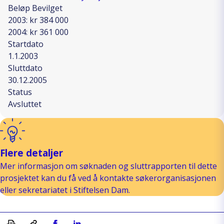
Beløp Bevilget
2003: kr 384 000
2004: kr 361 000
Startdato
1.1.2003
Sluttdato
30.12.2005
Status
Avsluttet
Flere detaljer
Mer informasjon om søknaden og sluttrapporten til dette
prosjektet kan du få ved å kontakte søkerorganisasjonen
eller sekretariatet i Stiftelsen Dam.
Skriv ut
Kopiera länk
Del på Facebook
Del på Linkedin