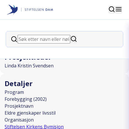
Søk
Stiftelsen Dam
back
Søk
Eldre gjenskaper livsstil
Søk
Prosjektleder
Linda Kristin Svendsen
Detaljer
Program
Forebygging (2002)
Prosjektnavn
Eldre gjenskaper livsstil
Organisasjon
Stiftelsen Kirkens Bymisjon