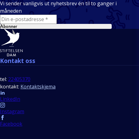
Vi sender vanligvis ut nyhetsbrev én til to ganger i
måneden
E-mail
Abonner
Bunntekst
Kontakt oss
tel:
22405370
kontakt:
Kontaktskjema
Follow us
LinkedIn
Instagram
Facebook