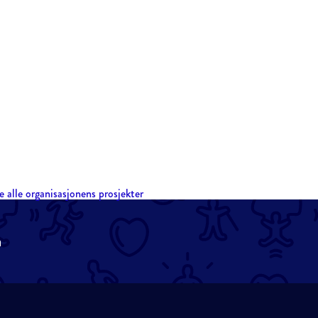
e alle organisasjonens prosjekter
n