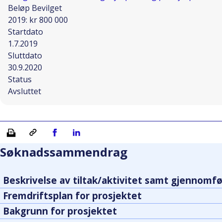
Beløp Bevilget
2019: kr 800 000
Startdato
1.7.2019
Sluttdato
30.9.2020
Status
Avsluttet
Skriv ut
Kopiera länk
Del på Facebook
Del på Linkedin
Søknadssammendrag
Beskrivelse av tiltak/aktivitet samt gjennomfø
Fremdriftsplan for prosjektet
Bakgrunn for prosjektet