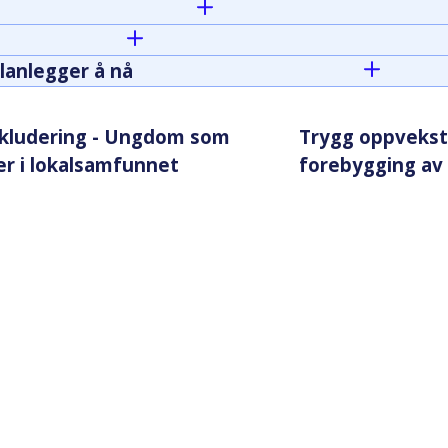
lanlegger å nå
nkludering - Ungdom som
Trygg oppvekst i
er i lokalsamfunnet
forebygging av 