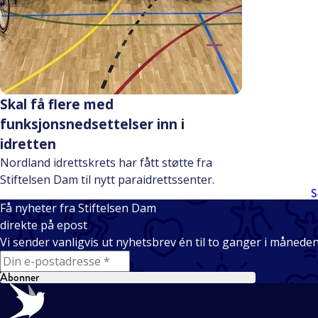
Skal få flere med
funksjonsnedsettelser inn i
idretten
Nordland idrettskrets har fått støtte fra
Stiftelsen Dam til nytt paraidrettssenter.
S
Få nyheter fra Stiftelsen Dam
direkte på epost
Vi sender vanligvis ut nyhetsbrev én til to ganger i månede
E-mail
Abonner
Bunntekst