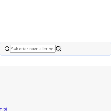
)
Søk
Søk
mité