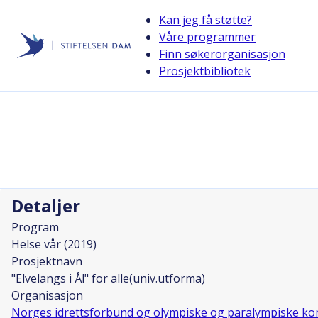
Kan jeg få støtte?
Våre programmer
Finn søkerorganisasjon
Stiftelsen Dam
Prosjektbibliotek
back
"Elvelangs i Ål" for alle(univ.utforma
Prosjektleder
Trond Kleppen
Detaljer
Program
Helse vår (2019)
Prosjektnavn
"Elvelangs i Ål" for alle(univ.utforma)
Organisasjon
Norges idrettsforbund og olympiske og paralympiske ko