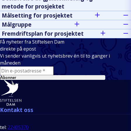
metode for prosjektet
Målsetting for prosjektet
Målgruppe
Fremdriftsplan for prosjektet
Få nyheter fra Stiftelsen Dam
direkte på epost
Vi sender vanligvis ut nyhetsbrev én til to ganger i
måneden
E-mail
Abonner
Bunntekst
Kontakt oss
tel:
22405370