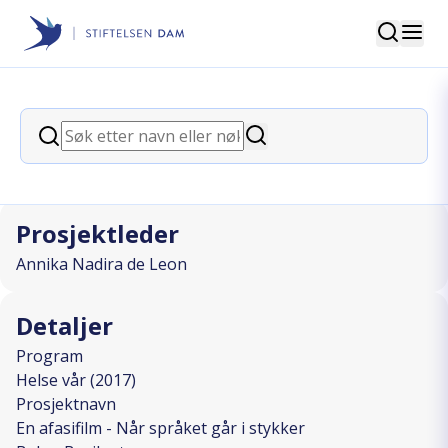
Søk
Stiftelsen Dam
back
Søk
En afasifilm - Når språket går i
Søk
stykker
Prosjektleder
Annika Nadira de Leon
Detaljer
Program
Helse vår (2017)
Prosjektnavn
En afasifilm - Når språket går i stykker