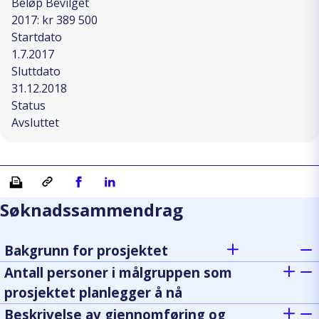
Beløp Bevilget
2017: kr 389 500
Startdato
1.7.2017
Sluttdato
31.12.2018
Status
Avsluttet
Skriv ut
Kopiera länk
Del på Facebook
Del på Linkedin
Søknadssammendrag
Bakgrunn for prosjektet
Antall personer i målgruppen som
prosjektet planlegger å nå
Beskrivelse av gjennomføring og