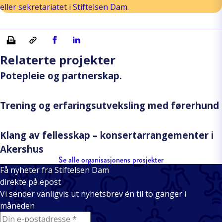
eller sekretariatet i Stiftelsen Dam.
Skriv ut
Kopiera länk
Del på Facebook
Del på Linkedin
Relaterte projekter
Potepleie og partnerskap.
Trening og erfaringsutveksling med førerhund
Klang av fellesskap – konsertarrangementer i
Akershus
Se alle organisasjonens prosjekter
Få nyheter fra Stiftelsen Dam
direkte på epost
Vi sender vanligvis ut nyhetsbrev én til to ganger i
måneden
E-mail