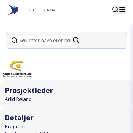
Søk
Stiftelsen Dam
back
Søk
En billett ut av ensomheten
Søk
I SAMARBEID MED
Prosjektleder
Arild Røland
Detaljer
Program