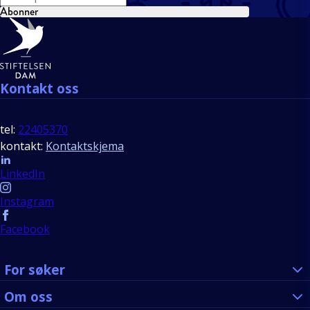
Abonner
Bunntekst
Kontakt oss
tel:
22405370
kontakt:
Kontaktskjema
Follow us
LinkedIn
Instagram
Facebook
For søker
Om oss