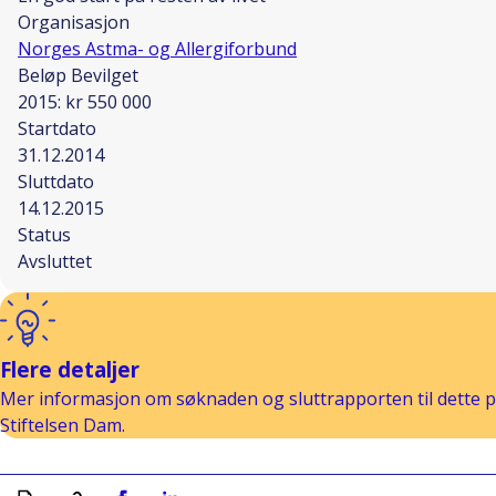
Organisasjon
Norges Astma- og Allergiforbund
Beløp Bevilget
2015: kr 550 000
Startdato
31.12.2014
Sluttdato
14.12.2015
Status
Avsluttet
Flere detaljer
Mer informasjon om søknaden og sluttrapporten til dette pr
Stiftelsen Dam.
Skriv ut
Kopiera länk
Del på Facebook
Del på Linkedin