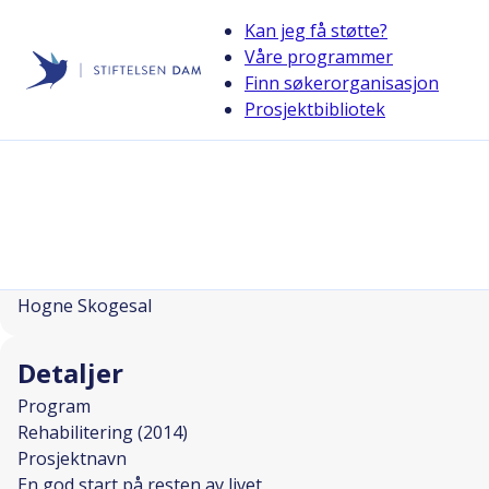
Kan jeg få støtte?
Våre programmer
Finn søkerorganisasjon
Stiftelsen Dam
Prosjektbibliotek
back
En god start på resten av livet
I SAMARBEID MED
Prosjektleder
Hogne Skogesal
Detaljer
Program
Rehabilitering (2014)
Prosjektnavn
En god start på resten av livet