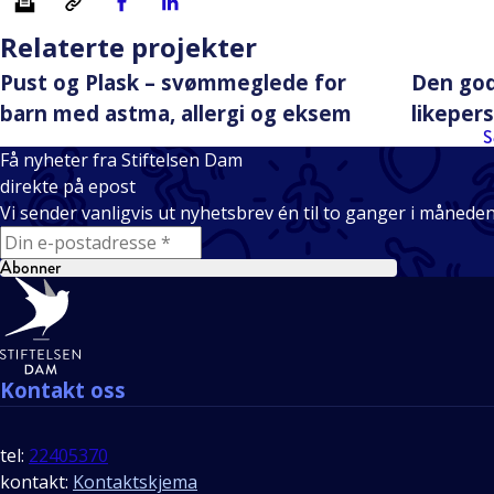
Relaterte projekter
Pust og Plask – svømmeglede for
Den god
barn med astma, allergi og eksem
likepers
S
Få nyheter fra Stiftelsen Dam
direkte på epost
Vi sender vanligvis ut nyhetsbrev én til to ganger i månede
E-mail
Abonner
Bunntekst
Kontakt oss
tel:
22405370
kontakt:
Kontaktskjema