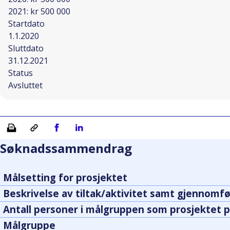
2021: kr 500 000
Startdato
1.1.2020
Sluttdato
31.12.2021
Status
Avsluttet
Skriv ut
Kopiera länk
Del på Facebook
Del på Linkedin
Søknadssammendrag
Målsetting for prosjektet
Beskrivelse av tiltak/aktivitet samt gjennomfø
Antall personer i målgruppen som prosjektet p
Målgruppe