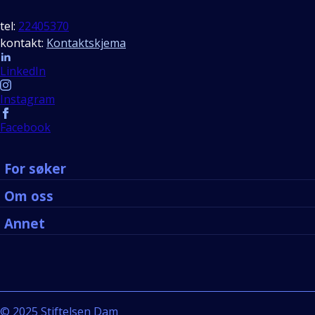
tel:
22405370
kontakt:
Kontaktskjema
Follow us
LinkedIn
Instagram
Facebook
For søker
Om oss
Annet
©
2025
Stiftelsen Dam