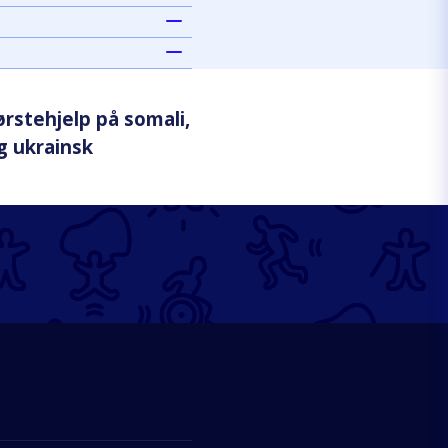
ørstehjelp på somali,
g ukrainsk