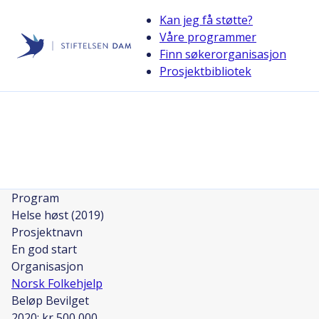
Kan jeg få støtte?
Våre programmer
Finn søkerorganisasjon
Stiftelsen Dam
Prosjektbibliotek
back
En god start
I SAMARBEID MED
Detaljer
Program
Helse høst (2019)
Prosjektnavn
En god start
Organisasjon
Norsk Folkehjelp
Beløp Bevilget
2020: kr 500 000