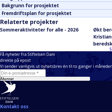
Bakgrunn for prosjektet
Fremdriftsplan for prosjektet
Relaterte projekter
Sommeraktiviteter for alle - 2026
Økt ber
Kristia
bereds
S
Få nyheter fra Stiftelsen Dam
direkte på epost
Vi sender vanligvis ut nyhetsbrev én til to ganger i månede
E-mail
Abonner
Bunntekst
Kontakt oss