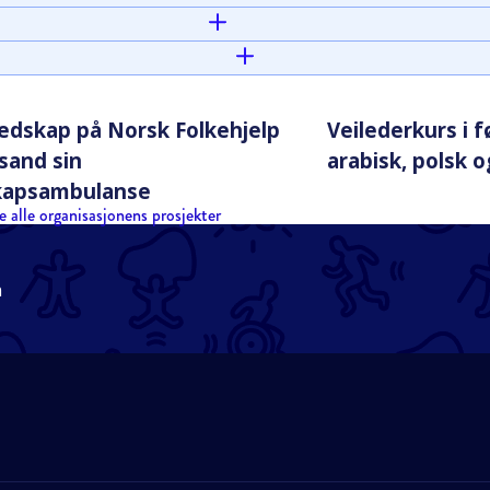
edskap på Norsk Folkehjelp
Veilederkurs i f
nsand sin
arabisk, polsk o
kapsambulanse
e alle organisasjonens prosjekter
n