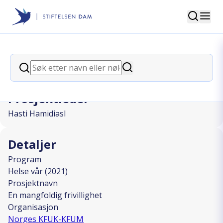
Søk
Stiftelsen Dam
back
Søk
En mangfoldig frivillighet
Søk
Prosjektleder
Hasti Hamidiasl
Detaljer
Program
Helse vår (2021)
Prosjektnavn
En mangfoldig frivillighet
Organisasjon
Norges KFUK-KFUM