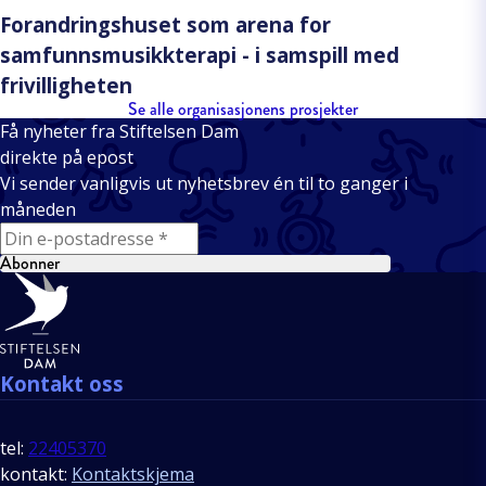
Forandringshuset som arena for
samfunnsmusikkterapi - i samspill med
frivilligheten
Se alle organisasjonens prosjekter
Få nyheter fra Stiftelsen Dam
direkte på epost
Vi sender vanligvis ut nyhetsbrev én til to ganger i
måneden
E-mail
Abonner
Bunntekst
Kontakt oss
tel:
22405370
kontakt:
Kontaktskjema