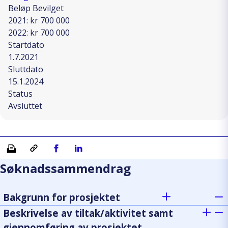
Beløp Bevilget
2021: kr 700 000
2022: kr 700 000
Startdato
1.7.2021
Sluttdato
15.1.2024
Status
Avsluttet
Skriv ut
Kopiera länk
Del på Facebook
Del på Linkedin
Søknadssammendrag
Bakgrunn for prosjektet
Beskrivelse av tiltak/aktivitet samt
gjennomføring av prosjektet