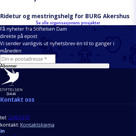
Ridetur og mestringshelg for BURG Akershus
Se alle organisasjonens prosjekter
Få nyheter fra Stiftelsen Dam
direkte på epost
Vi sender vanligvis ut nyhetsbrev én til to ganger i
måneden
E-mail
Abonner
Bunntekst
Kontakt oss
tel:
22405370
kontakt:
Kontaktskjema
Follow us