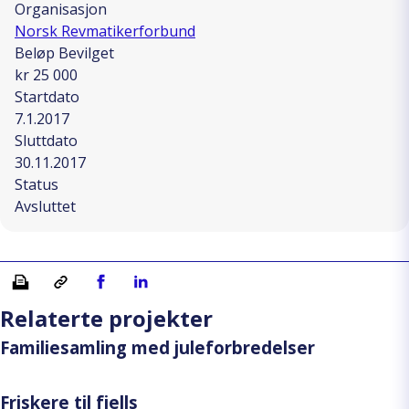
Organisasjon
Norsk Revmatikerforbund
Beløp Bevilget
kr 25 000
Startdato
7.1.2017
Sluttdato
30.11.2017
Status
Avsluttet
Skriv ut
Kopiera länk
Del på Facebook
Del på Linkedin
Relaterte projekter
Familiesamling med juleforbredelser
Friskere til fjells