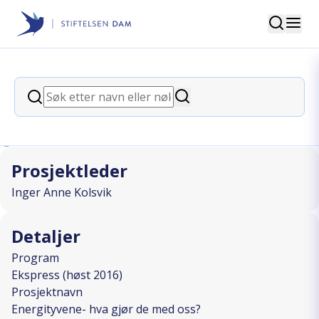
Søk
Stiftelsen Dam
back
Søk
Energityvene- hva gjør de med oss?
Søk
I SAMARBEID MED
Prosjektleder
Inger Anne Kolsvik
Detaljer
Program
Ekspress (høst 2016)
Prosjektnavn
Energityvene- hva gjør de med oss?