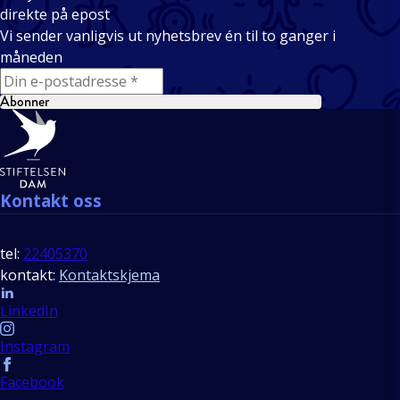
direkte på epost
Vi sender vanligvis ut nyhetsbrev én til to ganger i
måneden
E-mail
Abonner
Bunntekst
Kontakt oss
tel:
22405370
kontakt:
Kontaktskjema
Follow us
LinkedIn
Instagram
Facebook