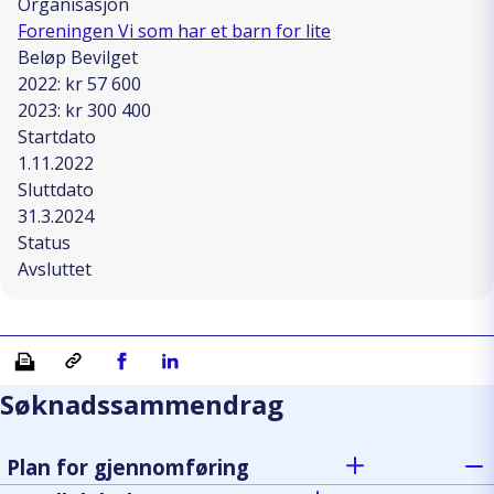
Organisasjon
Foreningen Vi som har et barn for lite
Beløp Bevilget
2022: kr 57 600
2023: kr 300 400
Startdato
1.11.2022
Sluttdato
31.3.2024
Status
Avsluttet
Skriv ut
Kopiera länk
Del på Facebook
Del på Linkedin
Søknadssammendrag
Plan for gjennomføring