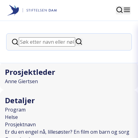
Søk
Stiftelsen Dam
back
Søk
Er du en engel nå, lillesøster? En film
Søk
om barn og sorg
Prosjektleder
Anne Giertsen
Detaljer
Program
Helse
Prosjektnavn
Er du en engel nå, lillesøster? En film om barn og sorg