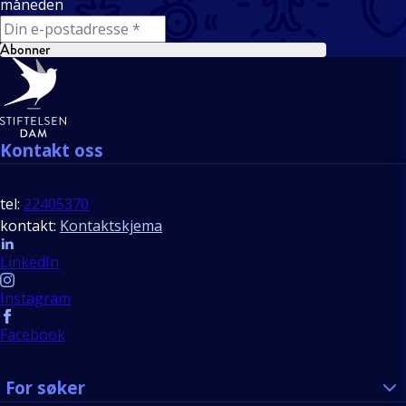
måneden
E-mail
Abonner
Bunntekst
Kontakt oss
tel:
22405370
kontakt:
Kontaktskjema
Follow us
LinkedIn
Instagram
Facebook
For søker