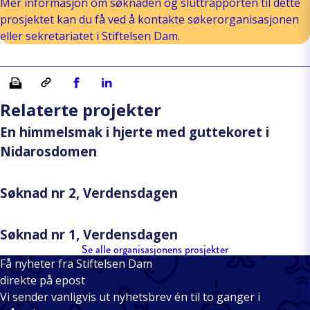
Mer informasjon om søknaden og sluttrapporten til dette
prosjektet kan du få ved å kontakte søkerorganisasjonen
eller sekretariatet i Stiftelsen Dam.
Skriv ut
Kopiera länk
Del på Facebook
Del på Linkedin
Relaterte projekter
En himmelsmak i hjerte med guttekoret i
Nidarosdomen
Søknad nr 2, Verdensdagen
Søknad nr 1, Verdensdagen
Se alle organisasjonens prosjekter
Få nyheter fra Stiftelsen Dam
direkte på epost
Vi sender vanligvis ut nyhetsbrev én til to ganger i