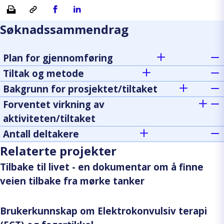
Skriv ut
Kopiera länk
Del på Facebook
Del på Linkedin
Søknadssammendrag
Plan for gjennomføring
Tiltak og metode
Bakgrunn for prosjektet/tiltaket
Forventet virkning av
aktiviteten/tiltaket
Antall deltakere
Relaterte projekter
Tilbake til livet - en dokumentar om å finne
veien tilbake fra mørke tanker
Brukerkunnskap om Elektrokonvulsiv terapi