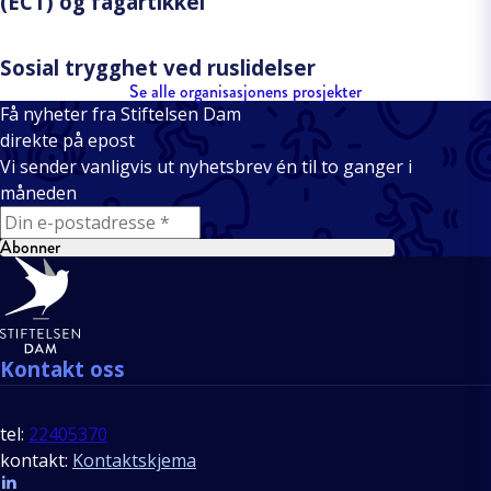
(ECT) og fagartikkel
Sosial trygghet ved ruslidelser
Se alle organisasjonens prosjekter
Få nyheter fra Stiftelsen Dam
direkte på epost
Vi sender vanligvis ut nyhetsbrev én til to ganger i
måneden
E-mail
Abonner
Bunntekst
Kontakt oss
tel:
22405370
kontakt:
Kontaktskjema
Follow us