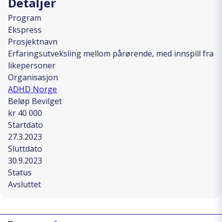
Detaljer
Program
Ekspress
Prosjektnavn
Erfaringsutveksling mellom pårørende, med innspill fra
likepersoner
Organisasjon
ADHD Norge
Beløp Bevilget
kr 40 000
Startdato
27.3.2023
Sluttdato
30.9.2023
Status
Avsluttet
Skriv ut
Kopiera länk
Del på Facebook
Del på Linkedin