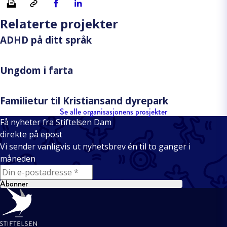
Relaterte projekter
ADHD på ditt språk
Ungdom i farta
Familietur til Kristiansand dyrepark
Se alle organisasjonens prosjekter
Få nyheter fra Stiftelsen Dam
direkte på epost
Vi sender vanligvis ut nyhetsbrev én til to ganger i
måneden
E-mail
Abonner
Bunntekst