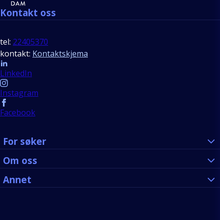
Kontakt oss
tel:
22405370
kontakt:
Kontaktskjema
Follow us
LinkedIn
Instagram
Facebook
For søker
Om oss
Annet