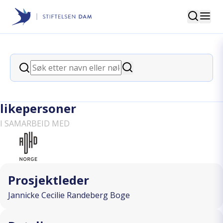
Søk
Stiftelsen Dam
back
Søk
Erfaringsutveksling mellom
Søk
pårørende, med innspill fra
likepersoner
I SAMARBEID MED
Prosjektleder
Jannicke Cecilie Randeberg Boge