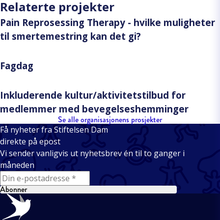
Relaterte projekter
Pain Reprosessing Therapy - hvilke muligheter
til smertemestring kan det gi?
Fagdag
Inkluderende kultur/aktivitetstilbud for
medlemmer med bevegelseshemminger
Se alle organisasjonens prosjekter
Få nyheter fra Stiftelsen Dam
direkte på epost
Vi sender vanligvis ut nyhetsbrev én til to ganger i
måneden
E-mail
Abonner
Bunntekst