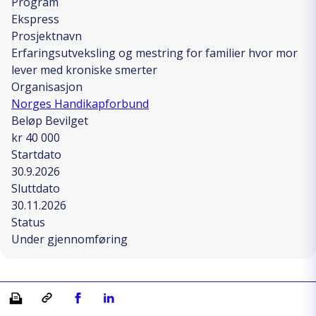
Program
Ekspress
Prosjektnavn
Erfaringsutveksling og mestring for familier hvor mor
lever med kroniske smerter
Organisasjon
Norges Handikapforbund
Beløp Bevilget
kr 40 000
Startdato
30.9.2026
Sluttdato
30.11.2026
Status
Under gjennomføring
Skriv ut
Kopiera länk
Del på Facebook
Del på Linkedin