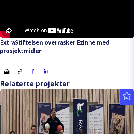
ExtraStiftelsen overrasker Ezinne med
prosjektmidler
Skriv ut
Kopiera länk
Del på Facebook
Del på Linkedin
Relaterte projekter