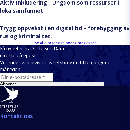
Aktiv Inkludering - Ungdom som ressurser i
lokalsamfunnet
Trygg oppvekst i en digital tid – forebygging av
rus og kriminalitet.
Se alle organisasjonens prosjekter
Få nyheter fra Stiftelsen Dam
direkte på epost
Vi sender vanligvis ut nyhetsbrev én til to ganger i
måneden
E-mail
Abonner
Bunntekst
Kontakt oss