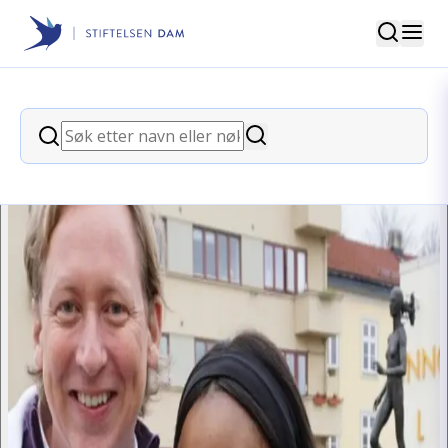
Søk
Stiftelsen Dam
back
Søk
Ezinnes Unge Talenter
Søk