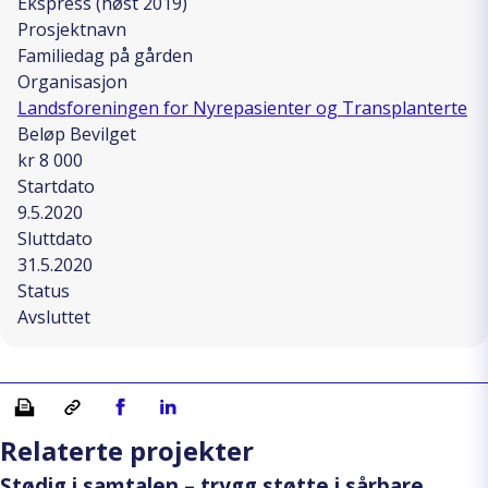
Ekspress (høst 2019)
Prosjektnavn
Familiedag på gården
Organisasjon
Landsforeningen for Nyrepasienter og Transplanterte
Beløp Bevilget
kr 8 000
Startdato
9.5.2020
Sluttdato
31.5.2020
Status
Avsluttet
Skriv ut
Kopiera länk
Del på Facebook
Del på Linkedin
Relaterte projekter
Stødig i samtalen – trygg støtte i sårbare