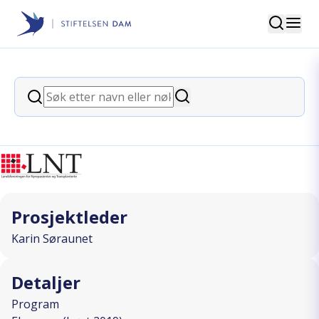
Søk
Stiftelsen Dam
back
Søk
Familiedag på gården
Søk
I SAMARBEID MED
Prosjektleder
Karin Søraunet
Detaljer
Program