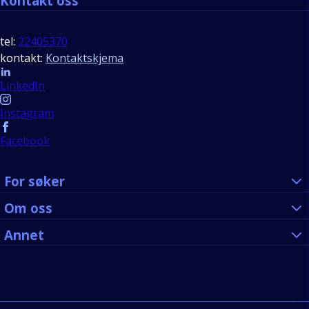
Kontakt oss
tel:
22405370
kontakt:
Kontaktskjema
Follow us
LinkedIn
Instagram
Facebook
For søker
Om oss
Annet