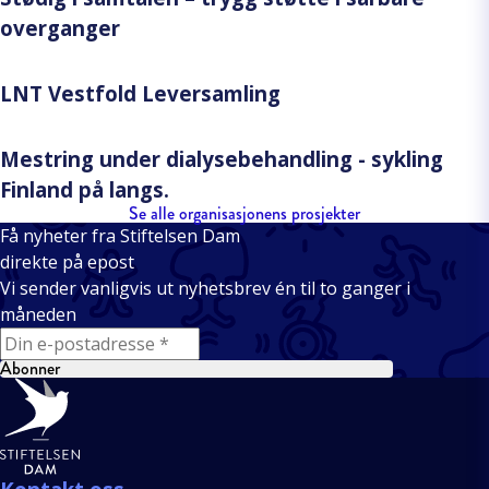
overganger
LNT Vestfold Leversamling
Mestring under dialysebehandling - sykling
Finland på langs.
Se alle organisasjonens prosjekter
Få nyheter fra Stiftelsen Dam
direkte på epost
Vi sender vanligvis ut nyhetsbrev én til to ganger i
måneden
E-mail
Abonner
Bunntekst