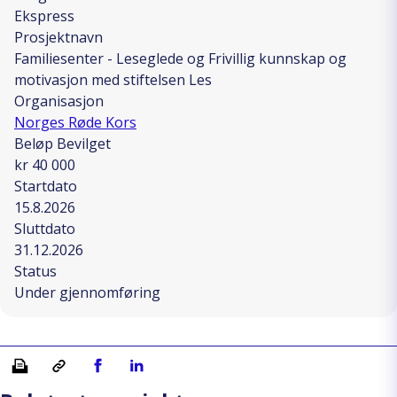
Ekspress
Prosjektnavn
Familiesenter - Leseglede og Frivillig kunnskap og
motivasjon med stiftelsen Les
Organisasjon
Norges Røde Kors
Beløp Bevilget
kr 40 000
Startdato
15.8.2026
Sluttdato
31.12.2026
Status
Under gjennomføring
Skriv ut
Kopiera länk
Del på Facebook
Del på Linkedin