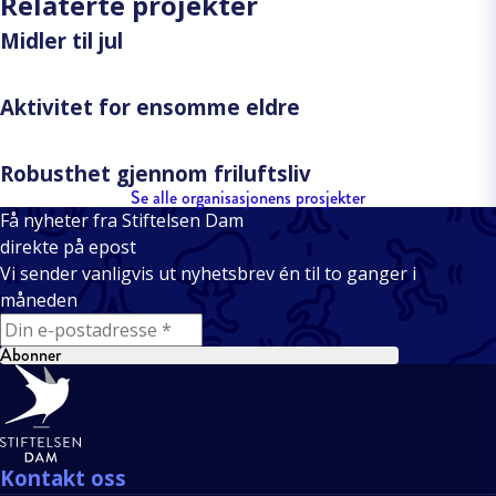
Relaterte projekter
Midler til jul
Aktivitet for ensomme eldre
Robusthet gjennom friluftsliv
Se alle organisasjonens prosjekter
Få nyheter fra Stiftelsen Dam
direkte på epost
Vi sender vanligvis ut nyhetsbrev én til to ganger i
måneden
E-mail
Abonner
Bunntekst
Kontakt oss