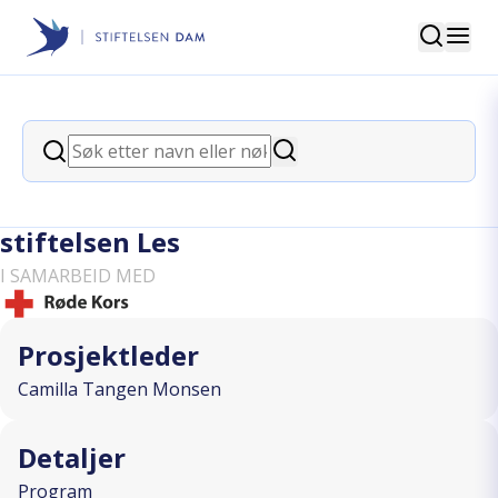
Søk
Stiftelsen Dam
back
Søk
Familiesenter - Leseglede og Frivillig
Søk
kunnskap og motivasjon med
stiftelsen Les
I SAMARBEID MED
Prosjektleder
Camilla Tangen Monsen
Detaljer
Program