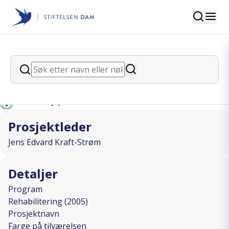
Søk
Stiftelsen Dam
back
Søk
Farge på tilværelsen
Søk
I SAMARBEID MED
Prosjektleder
Jens Edvard Kraft-Strøm
Detaljer
Program
Rehabilitering (2005)
Prosjektnavn
Farge på tilværelsen