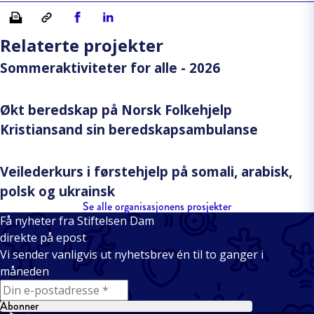
Skriv ut
Kopiera länk
Del på Facebook
Del på Linkedin
Relaterte projekter
Sommeraktiviteter for alle - 2026
Økt beredskap på Norsk Folkehjelp
Kristiansand sin beredskapsambulanse
Veilederkurs i førstehjelp på somali, arabisk,
polsk og ukrainsk
Se alle organisasjonens prosjekter
Få nyheter fra Stiftelsen Dam
direkte på epost
Vi sender vanligvis ut nyhetsbrev én til to ganger i
måneden
E-mail
Abonner