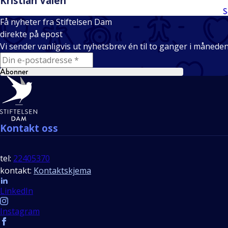
Kristian Valen
S
Få nyheter fra Stiftelsen Dam
direkte på epost
Vi sender vanligvis ut nyhetsbrev én til to ganger i månede
E-mail
Abonner
Bunntekst
Kontakt oss
tel:
22405370
kontakt:
Kontaktskjema
Follow us
LinkedIn
Instagram