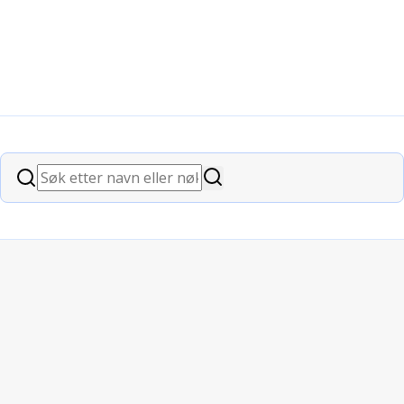
ening
Søk
Søk