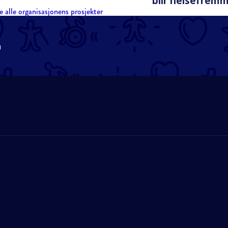
blir helsefrem
e alle organisasjonens prosjekter
n