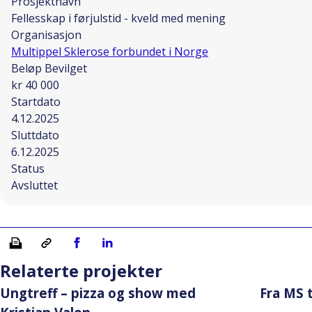
Prosjektnavn
Fellesskap i førjulstid - kveld med mening
Organisasjon
Multippel Sklerose forbundet i Norge
Beløp Bevilget
kr 40 000
Startdato
4.12.2025
Sluttdato
6.12.2025
Status
Avsluttet
Skriv ut
Kopiera länk
Del på Facebook
Del på Linkedin
Relaterte projekter
Ungtreff – pizza og show med
Fra MS 