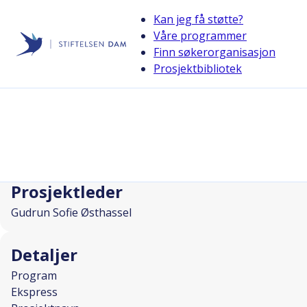
Kan jeg få støtte?
Våre programmer
Finn søkerorganisasjon
Stiftelsen Dam
Prosjektbibliotek
back
Fellesskap i førjulstid - kveld med m
I SAMARBEID MED
Prosjektleder
Gudrun Sofie Østhassel
Detaljer
Program
Ekspress