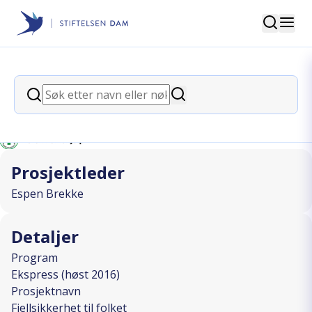
Søk
Stiftelsen Dam
back
Søk
Fjellsikkerhet til folket
Søk
I SAMARBEID MED
Prosjektleder
Espen Brekke
Detaljer
Program
Ekspress (høst 2016)
Prosjektnavn
Fjellsikkerhet til folket