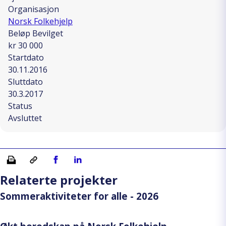
Organisasjon
Norsk Folkehjelp
Beløp Bevilget
kr 30 000
Startdato
30.11.2016
Sluttdato
30.3.2017
Status
Avsluttet
Skriv ut
Kopiera länk
Del på Facebook
Del på Linkedin
Relaterte projekter
Sommeraktiviteter for alle - 2026