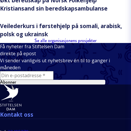
Økt beredskap på Norsk Folkehjelp
Kristiansand sin beredskapsambulanse
Veilederkurs i førstehjelp på somali, arabisk,
polsk og ukrainsk
Se alle organisasjonens prosjekter
Få nyheter fra Stiftelsen Dam
direkte på epost
Vi sender vanligvis ut nyhetsbrev én til to ganger i
måneden
E-mail
Abonner
Bunntekst
Kontakt oss