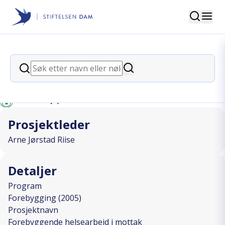
Søk
Stiftelsen Dam
back
Søk
Forebyggende helsearbeid i mottak
Søk
I SAMARBEID MED
Prosjektleder
Arne Jørstad Riise
Detaljer
Program
Forebygging (2005)
Prosjektnavn
Forebyggende helsearbeid i mottak