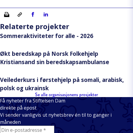
Skriv ut
Kopiera länk
Del på Facebook
Del på Linkedin
Relaterte projekter
Sommeraktiviteter for alle - 2026
Økt beredskap på Norsk Folkehjelp
Kristiansand sin beredskapsambulanse
Veilederkurs i førstehjelp på somali, arabisk,
polsk og ukrainsk
Se alle organisasjonens prosjekter
Få nyheter fra Stiftelsen Dam
direkte på epost
Vi sender vanligvis ut nyhetsbrev én til to ganger i
måneden
E-mail