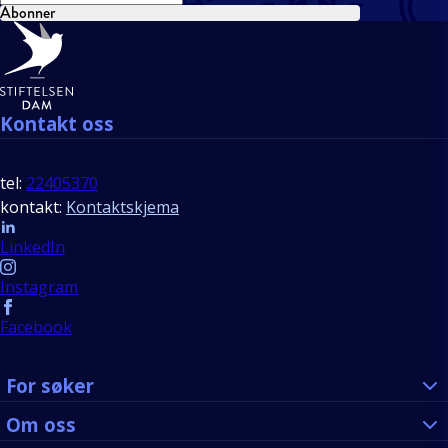
Abonner
Bunntekst
Kontakt oss
tel:
22405370
kontakt:
Kontaktskjema
Follow us
LinkedIn
Instagram
Facebook
For søker
Om oss