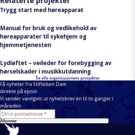
Relaterte projekter
Trygg start med høreapparat
Manual for bruk og vedlikehold av
høreapparater til sykehjem og
hjemmetjenesten
Lydløftet – veileder for forebygging av
hørselskader i musikkutdanning
Se alle organisasjonens prosjekter
Få nyheter fra Stiftelsen Dam
direkte på epost
Vi sender vanligvis ut nyhetsbrev én til to ganger i
måneden
E-mail
Abonner
Bunntekst