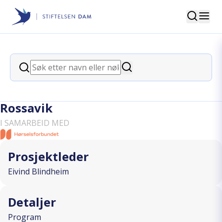
Søk
Stiftelsen Dam
back
Søk
Foredrag for yrkesaktive med
Søk
høreselsutfordringer med Frank
Rossavik
I SAMARBEID MED
Prosjektleder
Eivind Blindheim
Detaljer
Program