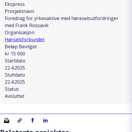
Ekspress
Prosjektnavn
Foredrag for yrkesaktive med høreselsutfordringer
med Frank Rossavik
Organisasjon
Hørselsforbundet
Beløp Bevilget
kr 15 000
Startdato
22.4.2025
Sluttdato
22.4.2025
Status
Avsluttet
Skriv ut
Kopiera länk
Del på Facebook
Del på Linkedin