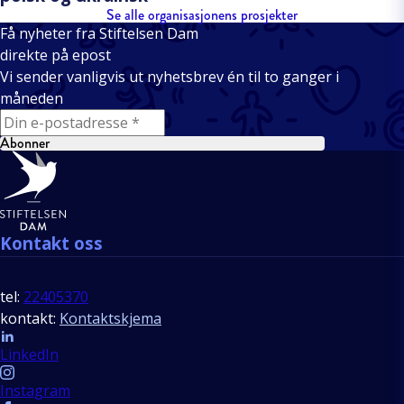
Se alle organisasjonens prosjekter
Få nyheter fra Stiftelsen Dam
direkte på epost
Vi sender vanligvis ut nyhetsbrev én til to ganger i
måneden
E-mail
Abonner
Bunntekst
Kontakt oss
tel:
22405370
kontakt:
Kontaktskjema
Follow us
LinkedIn
Instagram