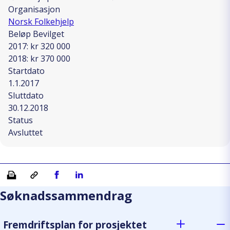
Organisasjon
Norsk Folkehjelp
Beløp Bevilget
2017: kr 320 000
2018: kr 370 000
Startdato
1.1.2017
Sluttdato
30.12.2018
Status
Avsluttet
Skriv ut
Kopiera länk
Del på Facebook
Del på Linkedin
Søknadssammendrag
Fremdriftsplan for prosjektet