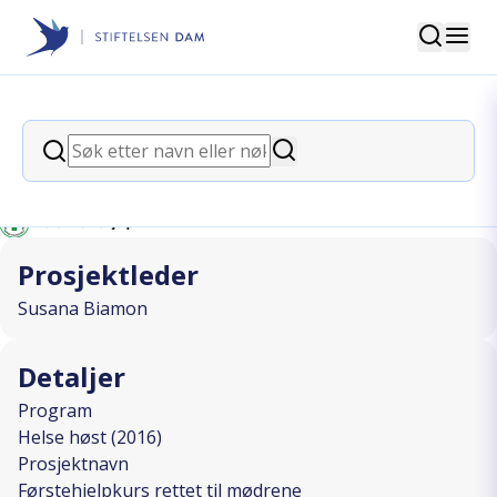
Søk
Stiftelsen Dam
back
Søk
Førstehjelpkurs rettet til mødrene
Søk
I SAMARBEID MED
Prosjektleder
Susana Biamon
Detaljer
Program
Helse høst (2016)
Prosjektnavn
Førstehjelpkurs rettet til mødrene