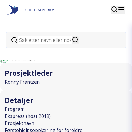
Søk
Stiftelsen Dam
back
Søk
Førstehjelpsopplæring for foreldre
Søk
I SAMARBEID MED
Prosjektleder
Ronny Frantzen
Detaljer
Program
Ekspress (høst 2019)
Prosjektnavn
Førstehjelpsopplæring for foreldre