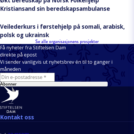
Økt beredskap på Norsk Folkehjelp
Kristiansand sin beredskapsambulanse
Veilederkurs i førstehjelp på somali, arabisk,
polsk og ukrainsk
Se alle organisasjonens prosjekter
Få nyheter fra Stiftelsen Dam
direkte på epost
Vi sender vanligvis ut nyhetsbrev én til to ganger i
måneden
E-mail
Abonner
Bunntekst
Kontakt oss