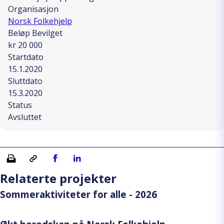
Organisasjon
Norsk Folkehjelp
Beløp Bevilget
kr 20 000
Startdato
15.1.2020
Sluttdato
15.3.2020
Status
Avsluttet
Skriv ut
Kopiera länk
Del på Facebook
Del på Linkedin
Relaterte projekter
Sommeraktiviteter for alle - 2026