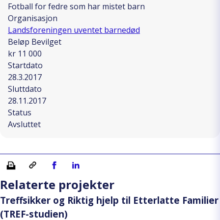
Fotball for fedre som har mistet barn
Organisasjon
Landsforeningen uventet barnedød
Beløp Bevilget
kr 11 000
Startdato
28.3.2017
Sluttdato
28.11.2017
Status
Avsluttet
Skriv ut
Kopiera länk
Del på Facebook
Del på Linkedin
Relaterte projekter
Treffsikker og Riktig hjelp til Etterlatte Familier
(TREF-studien)