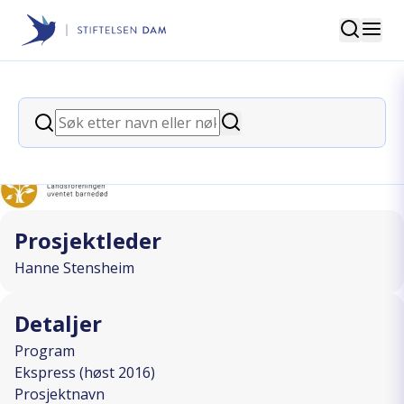
Søk
Stiftelsen Dam
back
Søk
Fotball for fedre som har mistet barn
Søk
I SAMARBEID MED
Prosjektleder
Hanne Stensheim
Detaljer
Program
Ekspress (høst 2016)
Prosjektnavn