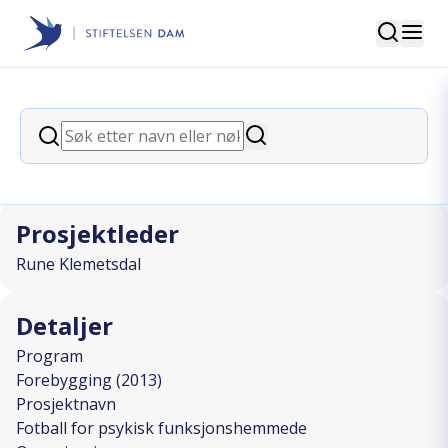
Søk
Stiftelsen Dam
back
Søk
Fotball for psykisk
Søk
funksjonshemmede
Prosjektleder
Rune Klemetsdal
Detaljer
Program
Forebygging (2013)
Prosjektnavn
Fotball for psykisk funksjonshemmede