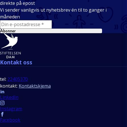
direkte på epost
Vi sender vanligvis ut nyhetsbrev én til to ganger i
måneden
E-mail
Abonner
Bunntekst
Kontakt oss
tel:
22405370
kontakt:
Kontaktskjema
Follow us
LinkedIn
Instagram
Facebook