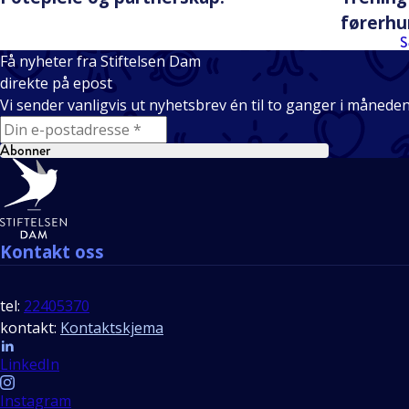
førerh
S
Få nyheter fra Stiftelsen Dam
direkte på epost
Vi sender vanligvis ut nyhetsbrev én til to ganger i månede
E-mail
Abonner
Bunntekst
Kontakt oss
tel:
22405370
kontakt:
Kontaktskjema
Follow us
LinkedIn
Instagram