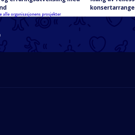
und
konsertarrange
e alle organisasjonens prosjekter
n