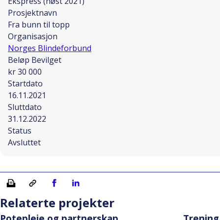
Ekspress (høst 2021)
Prosjektnavn
Fra bunn til topp
Organisasjon
Norges Blindeforbund
Beløp Bevilget
kr 30 000
Startdato
16.11.2021
Sluttdato
31.12.2022
Status
Avsluttet
Skriv ut
Kopiera länk
Del på Facebook
Del på Linkedin
Relaterte projekter
Potepleie og partnerskap.
Trening