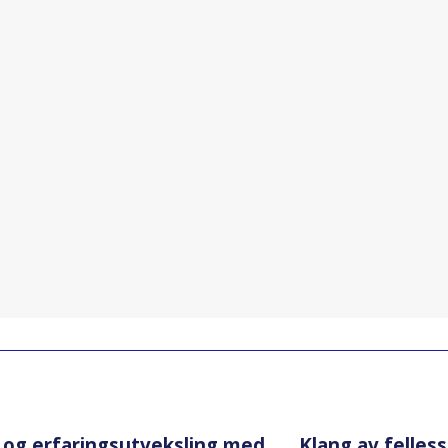
 og erfaringsutveksling med
Klang av felles