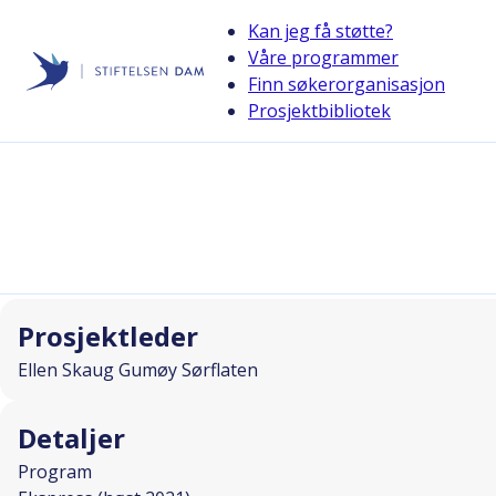
Kan jeg få støtte?
Våre programmer
Finn søkerorganisasjon
Stiftelsen Dam
Prosjektbibliotek
back
Fra bunn til topp
I SAMARBEID MED
Prosjektleder
Ellen Skaug Gumøy Sørflaten
Detaljer
Program