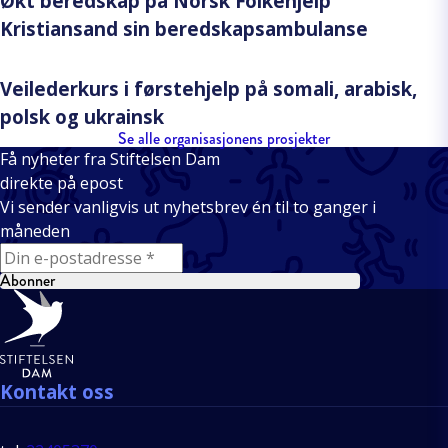
Økt beredskap på Norsk Folkehjelp
Kristiansand sin beredskapsambulanse
Veilederkurs i førstehjelp på somali, arabisk,
polsk og ukrainsk
Se alle organisasjonens prosjekter
Få nyheter fra Stiftelsen Dam
direkte på epost
Vi sender vanligvis ut nyhetsbrev én til to ganger i
måneden
E-mail
Abonner
Bunntekst
Kontakt oss