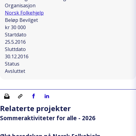
Organisasjon
Norsk Folkehjelp
Beløp Bevilget
kr 30 000
Startdato
25.5.2016
Sluttdato
30.12.2016
Status
Avsluttet
Skriv ut
Kopiera länk
Del på Facebook
Del på Linkedin
Relaterte projekter
Sommeraktiviteter for alle - 2026