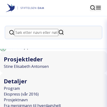
Søk
Stiftelsen Dam
back
Søk
Fra menigmann til hverdagshelt
Søk
I SAMARBEID MED
Prosjektleder
Stine Elisabeth Antonsen
Detaljer
Program
Ekspress (vår 2016)
Prosjektnavn
Fra menigmann til hverdagshelt