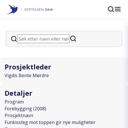
Søk
Stiftelsen Dam
back
Søk
Funkissteg mot toppen gir nye
Søk
muligheter
Prosjektleder
Vigdis Bente Mørdre
Detaljer
Program
Forebygging (2008)
Prosjektnavn
Funkissteg mot toppen gir nye muligheter