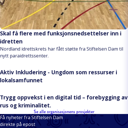
Skal få flere med funksjonsnedsettelser inn i
idretten
Nordland idrettskrets har fått støtte fra Stiftelsen Dam til
nytt paraidrettssenter.
Aktiv Inkludering - Ungdom som ressurser i
lokalsamfunnet
Trygg oppvekst i en digital tid – forebygging av
rus og kriminalitet.
Se alle organisasjonens prosjekter
Få nyheter fra Stiftelsen Dam
direkte på epost