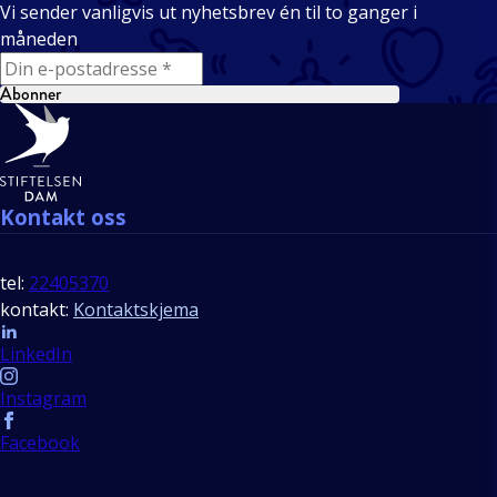
Vi sender vanligvis ut nyhetsbrev én til to ganger i
måneden
E-mail
Abonner
Bunntekst
Kontakt oss
tel:
22405370
kontakt:
Kontaktskjema
Follow us
LinkedIn
Instagram
Facebook