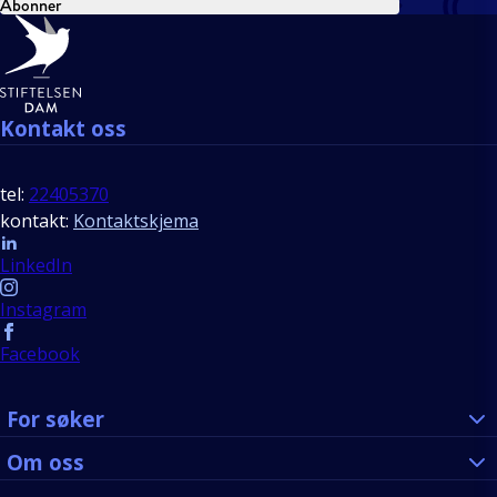
Abonner
Bunntekst
Kontakt oss
tel:
22405370
kontakt:
Kontaktskjema
Follow us
LinkedIn
Instagram
Facebook
For søker
Om oss