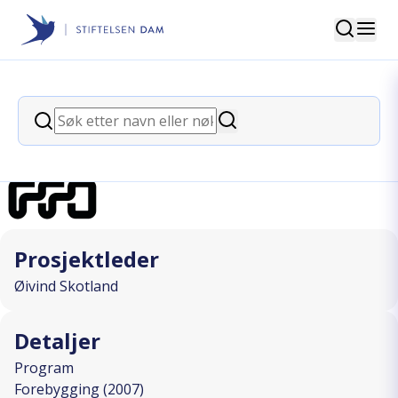
Søk
Stiftelsen Dam
back
Søk
Funksjonshemmedes IKT nettverk
Søk
I SAMARBEID MED
Prosjektleder
Øivind Skotland
Detaljer
Program
Forebygging (2007)