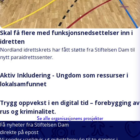
Skal få flere med funksjonsnedsettelser inn i
idretten
Nordland idrettskrets har fått støtte fra Stiftelsen Dam til
nytt paraidrettssenter.
Aktiv Inkludering - Ungdom som ressurser i
lokalsamfunnet
Trygg oppvekst i en digital tid – forebygging av
rus og kriminalitet.
Se alle organisasjonens prosjekter
Få nyheter fra Stiftelsen Dam
direkte på epost
Vi sender vanligvis ut nyhetsbrev én til to ganger i