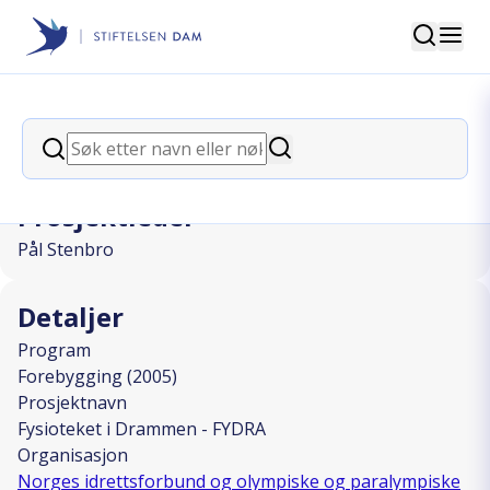
Søk
Stiftelsen Dam
back
Søk
Fysioteket i Drammen - FYDRA
Søk
Prosjektleder
Pål Stenbro
Detaljer
Program
Forebygging (2005)
Prosjektnavn
Fysioteket i Drammen - FYDRA
Organisasjon
Norges idrettsforbund og olympiske og paralympiske