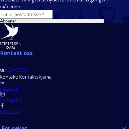
måneden
E-mail
Abonner
Bunntekst
Kontakt oss
tel:
22405370
kontakt:
Kontaktskjema
Follow us
LinkedIn
Instagram
Facebook
For søker