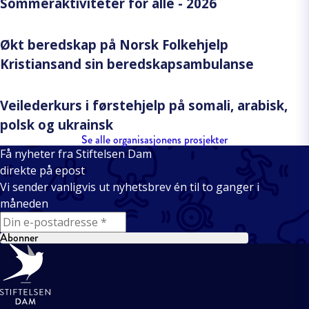
Sommeraktiviteter for alle - 2026
Økt beredskap på Norsk Folkehjelp
Kristiansand sin beredskapsambulanse
Veilederkurs i førstehjelp på somali, arabisk,
polsk og ukrainsk
Se alle organisasjonens prosjekter
Få nyheter fra Stiftelsen Dam
direkte på epost
Vi sender vanligvis ut nyhetsbrev én til to ganger i
måneden
E-mail
Abonner
Bunntekst