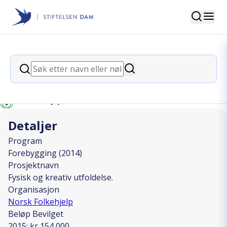
Søk
Stiftelsen Dam
back
Søk
Fysisk og kreativ utfoldelse.
Søk
I SAMARBEID MED
Detaljer
Program
Forebygging (2014)
Prosjektnavn
Fysisk og kreativ utfoldelse.
Organisasjon
Norsk Folkehjelp
Beløp Bevilget
2015: kr 154 000