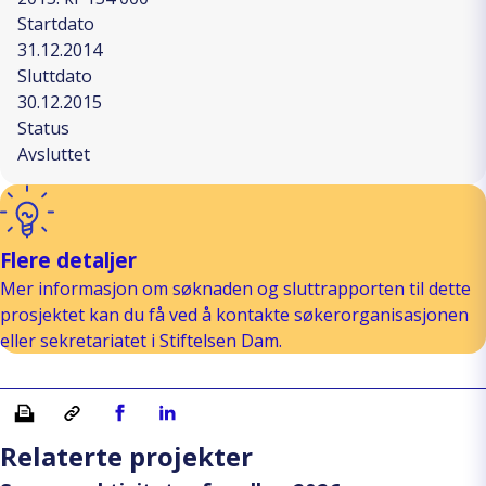
Startdato
31.12.2014
Sluttdato
30.12.2015
Status
Avsluttet
Flere detaljer
Mer informasjon om søknaden og sluttrapporten til dette
prosjektet kan du få ved å kontakte søkerorganisasjonen
eller sekretariatet i Stiftelsen Dam.
Skriv ut
Kopiera länk
Del på Facebook
Del på Linkedin
Relaterte projekter