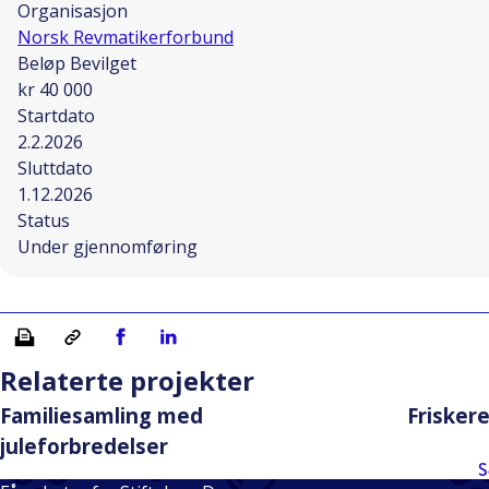
Organisasjon
Norsk Revmatikerforbund
Beløp Bevilget
kr 40 000
Startdato
2.2.2026
Sluttdato
1.12.2026
Status
Under gjennomføring
Skriv ut
Kopiera länk
Del på Facebook
Del på Linkedin
Relaterte projekter
Familiesamling med
Friskere 
juleforbredelser
S