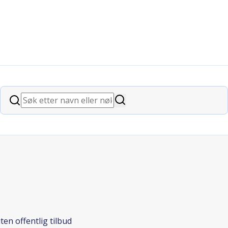
matikere i høy alder uten offentlig ti
Søk
Søk
ten offentlig tilbud