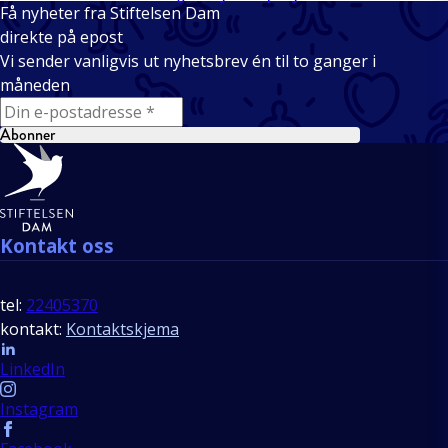
Få nyheter fra Stiftelsen Dam
direkte på epost
Vi sender vanligvis ut nyhetsbrev én til to ganger i
måneden
E-mail
Abonner
Bunntekst
Kontakt oss
tel:
22405370
kontakt:
Kontaktskjema
Follow us
LinkedIn
Instagram