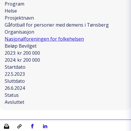
Program
Helse
Prosjektnavn
Gåfotball for personer med demens i Tønsberg
Organisasjon
Nasjonalforeningen for folkehelsen
Beløp Bevilget
2023: kr 200 000
2024: kr 200 000
Startdato
22.5.2023
Sluttdato
26.6.2024
Status
Avsluttet
Skriv ut
Kopiera länk
Del på Facebook
Del på Linkedin