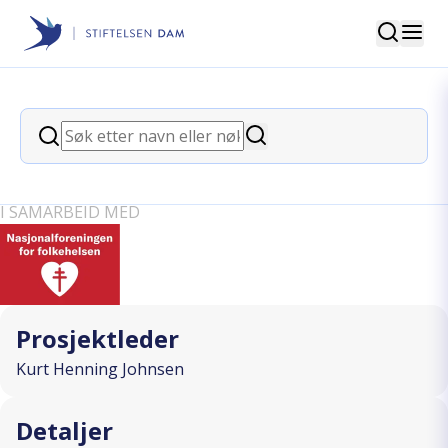
Søk
Stiftelsen Dam
back
Søk
Gåfotball for personer med demens i
Søk
Tønsberg
I SAMARBEID MED
Prosjektleder
Kurt Henning Johnsen
Detaljer