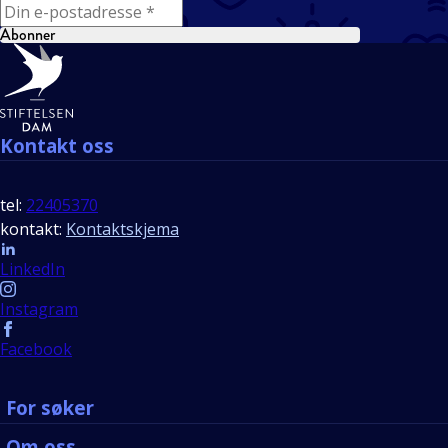
E-mail
Abonner
Bunntekst
Kontakt oss
tel:
22405370
kontakt:
Kontaktskjema
Follow us
LinkedIn
Instagram
Facebook
For søker
Om oss