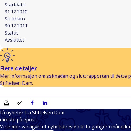
Startdato
31.12.2010
Sluttdato
30.12.2011
Status
Avsluttet
Flere detaljer
Mer informasjon om søknaden og sluttrapporten til dette pr
Stiftelsen Dam.
Skriv ut
Kopiera länk
Del på Facebook
Del på Linkedin
Få nyheter fra Stiftelsen Dam
direkte på epost
Vi sender vanligvis ut nyhetsbrev én til to ganger i månede