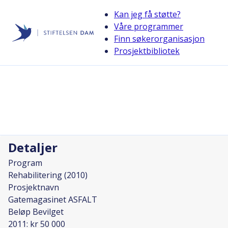
Kan jeg få støtte?
Våre programmer
Finn søkerorganisasjon
Stiftelsen Dam
Prosjektbibliotek
back
Gatemagasinet ASFALT
Prosjektleder
Helén Larsen
Detaljer
Program
Rehabilitering (2010)
Prosjektnavn
Gatemagasinet ASFALT
Beløp Bevilget
2011: kr 50 000