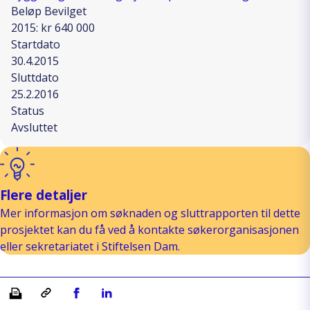
Beløp Bevilget
2015: kr 640 000
Startdato
30.4.2015
Sluttdato
25.2.2016
Status
Avsluttet
Flere detaljer
Mer informasjon om søknaden og sluttrapporten til dette
prosjektet kan du få ved å kontakte søkerorganisasjonen
eller sekretariatet i Stiftelsen Dam.
Skriv ut
Kopiera länk
Del på Facebook
Del på Linkedin