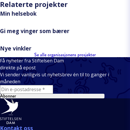
Relaterte projekter
Min helsebok
Gi meg vinger som bærer
Nye vinkler
Se alle organisasjonens prosjekter
Få nyheter fra Stiftelsen Dam
direkte på epost
Vi sender vanligvis ut nyhetsbrev én til to ganger i
måneden
E-mail
Abonner
Bunntekst
Kontakt oss