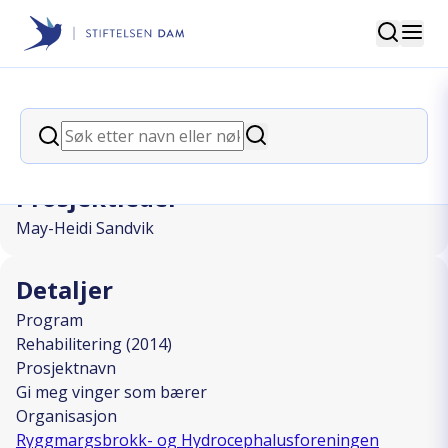
Søk
Stiftelsen Dam
back
Søk
Gi meg vinger som bærer
Søk
Prosjektleder
May-Heidi Sandvik
Detaljer
Program
Rehabilitering (2014)
Prosjektnavn
Gi meg vinger som bærer
Organisasjon
Ryggmargsbrokk- og Hydrocephalusforeningen