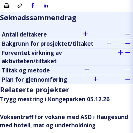
Skriv ut
Kopiera länk
Del på Facebook
Del på Linkedin
Søknadssammendrag
Antall deltakere
Bakgrunn for prosjektet/tiltaket
Forventet virkning av
aktiviteten/tiltaket
Tiltak og metode
Plan for gjennomføring
Relaterte projekter
Trygg mestring i Kongeparken 05.12.26
Voksentreff for voksne med ASD i Haugesund
med hotell, mat og underholdning