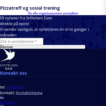
Pizzatreff og sosial trening
Se alle organisasjonens prosjekter
Få nyheter fra Stiftelsen Dam
direkte på epost
Vi sender vanligvis ut nyhetsbrev én til to ganger i
måneden
E-mail
Abonner
Bunntekst
Kontakt oss
tel:
22405370
kontakt:
Kontaktskjema
Follow us
LinkedIn