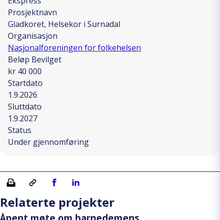
Ekspress
Prosjektnavn
Gladkoret, Helsekor i Surnadal
Organisasjon
Nasjonalforeningen for folkehelsen
Beløp Bevilget
kr 40 000
Startdato
1.9.2026
Sluttdato
1.9.2027
Status
Under gjennomføring
Skriv ut
Kopiera länk
Del på Facebook
Del på Linkedin
Relaterte projekter
Åpent møte om barnedemens