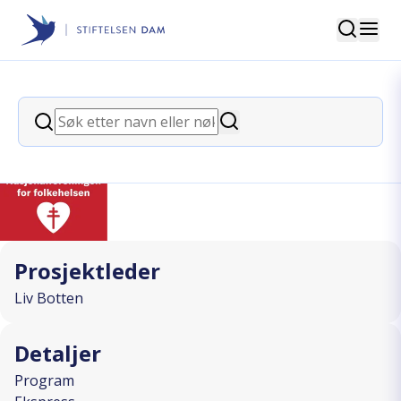
Søk
Stiftelsen Dam
back
Søk
Gladkoret, Helsekor i Surnadal
Søk
I SAMARBEID MED
Prosjektleder
Liv Botten
Detaljer
Program