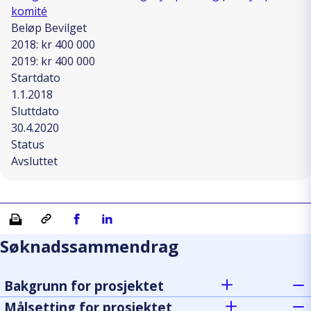
komité
Beløp Bevilget
2018: kr 400 000
2019: kr 400 000
Startdato
1.1.2018
Sluttdato
30.4.2020
Status
Avsluttet
Skriv ut
Kopiera länk
Del på Facebook
Del på Linkedin
Søknadssammendrag
Bakgrunn for prosjektet
Målsetting for prosjektet