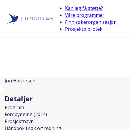
Kan jeg få støtte?
Våre programmer
Finn søkerorganisasjon
Stiftelsen Dam
Prosjektbibliotek
back
Håndbok i søk og redning
I SAMARBEID MED
Prosjektleder
Jon Halvorsen
Detaljer
Program
Forebygging (2014)
Prosjektnavn
Håndbok i søk og redning