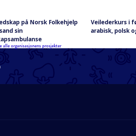
edskap på Norsk Folkehjelp
Veilederkurs i f
nsand sin
arabisk, polsk o
kapsambulanse
e alle organisasjonens prosjekter
n