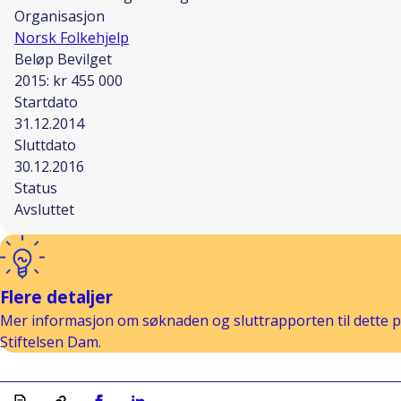
Organisasjon
Norsk Folkehjelp
Beløp Bevilget
2015: kr 455 000
Startdato
31.12.2014
Sluttdato
30.12.2016
Status
Avsluttet
Flere detaljer
Mer informasjon om søknaden og sluttrapporten til dette pr
Stiftelsen Dam.
Skriv ut
Kopiera länk
Del på Facebook
Del på Linkedin