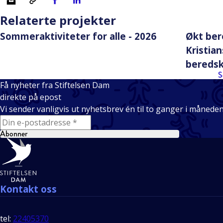
Relaterte projekter
Sommeraktiviteter for alle - 2026
Økt ber
Kristia
bereds
S
Få nyheter fra Stiftelsen Dam
direkte på epost
Vi sender vanligvis ut nyhetsbrev én til to ganger i månede
E-mail
Abonner
Bunntekst
Kontakt oss
tel:
22405370