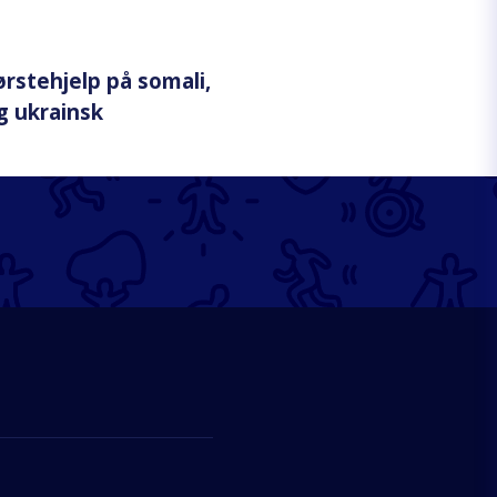
ørstehjelp på somali,
g ukrainsk