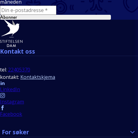
måneden
E-mail
Abonner
Bunntekst
Kontakt oss
tel:
22405370
kontakt:
Kontaktskjema
Follow us
LinkedIn
Instagram
Facebook
For søker