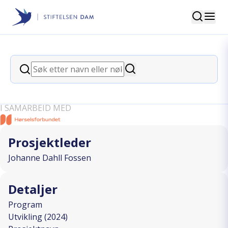
Søk
Stiftelsen Dam
back
Søk
Hele hodet hører – interaktivt
Søk
informasjonsverktøy om hørsel
I SAMARBEID MED
Prosjektleder
Johanne Dahll Fossen
Detaljer
Program
Utvikling (2024)