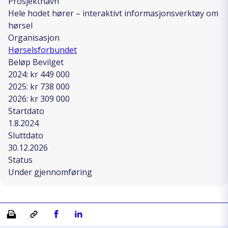
Prosjektnavn
Hele hodet hører – interaktivt informasjonsverktøy om
hørsel
Organisasjon
Hørselsforbundet
Beløp Bevilget
2024: kr 449 000
2025: kr 738 000
2026: kr 309 000
Startdato
1.8.2024
Sluttdato
30.12.2026
Status
Under gjennomføring
Skriv ut
Kopiera länk
Del på Facebook
Del på Linkedin